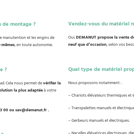
Vendez-vous du matériel ne
n de montage ?
Oui.
DEMANUT propose la vente de m
de manutention et les engins de
neuf que d’occasion
, selon vos bes
ux-mêmes
, en toute autonomie.
Quel type de matériel prop
e ?
Nous proposons notamment :
ail. Cela nous permet de
vérifier la
olution la plus adaptée
à votre
– Chariots élévateurs thermiques et 
– Transpalettes manuels et électrique
83 00 ou sav@demanut.fr .
– Gerbeurs manuels et électriques.
– Nacelles élévatrices électriques, die