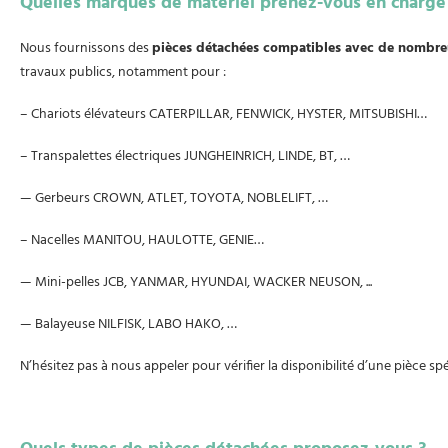
Quelles marques de matériel prenez-vous en charge
Nous fournissons des
pièces détachées compatibles avec de nombr
travaux publics, notamment pour :
– Chariots élévateurs CATERPILLAR, FENWICK, HYSTER, MITSUBISHI…
– Transpalettes électriques JUNGHEINRICH, LINDE, BT, …
— Gerbeurs CROWN, ATLET, TOYOTA, NOBLELIFT, …
– Nacelles MANITOU, HAULOTTE, GENIE…
— Mini-pelles JCB, YANMAR, HYUNDAI, WACKER NEUSON, ...
— Balayeuse NILFISK, LABO HAKO, …
N’hésitez pas à nous appeler pour vérifier la disponibilité d’une pièce spé